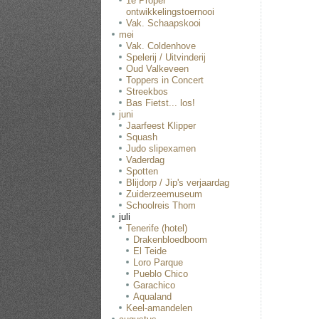
1e Proper
ontwikkelingstoernooi
Vak. Schaapskooi
mei
Vak. Coldenhove
Spelerij / Uitvinderij
Oud Valkeveen
Toppers in Concert
Streekbos
Bas Fietst... los!
juni
Jaarfeest Klipper
Squash
Judo slipexamen
Vaderdag
Spotten
Blijdorp / Jip's verjaardag
Zuiderzeemuseum
Schoolreis Thom
juli
Tenerife (hotel)
Drakenbloedboom
El Teide
Loro Parque
Pueblo Chico
Garachico
Aqualand
Keel-amandelen