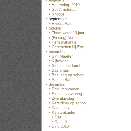
augustus
Huttendorp 2010
Sail Amsterdam
Rhodos
september
Rivièra Parc
oktober
Thom wordt 10 jaar
(Finding) Nemo
Herfstvakantie
Geocachen bij Epe
november
Sint Maarten
Kijkavond
Sinterklaas komt
Bas 6 jaar
Bas jarig op school
Parijtje Bas
december
Podiumoptreden
Sinterklaasviering
Zwemkijkdag
Kerstdiner op school
Dave jarig
Kerstvakantie
Deel II
Deel III
Eind 2010