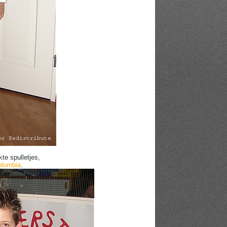
e spulletjes,
Columbia
.