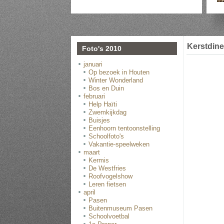
Kerstdine
Foto's 2010
januari
Op bezoek in Houten
Winter Wonderland
Bos en Duin
februari
Help Haïti
Zwemkijkdag
Buisjes
Eenhoorn tentoonstelling
Schoolfoto's
Vakantie-speelweken
maart
Kermis
De Westfries
Roofvogelshow
Leren fietsen
april
Pasen
Buitenmuseum Pasen
Schoolvoetbal