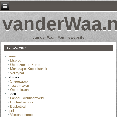
vanderWaa.n
van der Waa - Familiewebsite
Foto's 2009
januari
IJspret
Op bezoek in Borne
Mariakapel Koppelsbrink
Volleybal
februari
Sneeuwpop
Taart maken
Op de kraan
maart
Landal Twenhaarsveld
Puntentoernooi
Basketball
april
Voetbaltoernooi