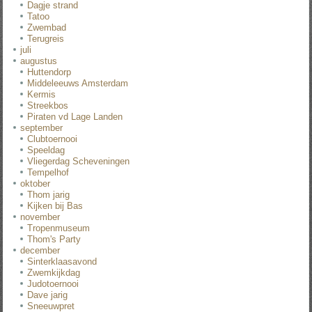
Dagje strand
Tatoo
Zwembad
Terugreis
juli
augustus
Huttendorp
Middeleeuws Amsterdam
Kermis
Streekbos
Piraten vd Lage Landen
september
Clubtoernooi
Speeldag
Vliegerdag Scheveningen
Tempelhof
oktober
Thom jarig
Kijken bij Bas
november
Tropenmuseum
Thom's Party
december
Sinterklaasavond
Zwemkijkdag
Judotoernooi
Dave jarig
Sneeuwpret