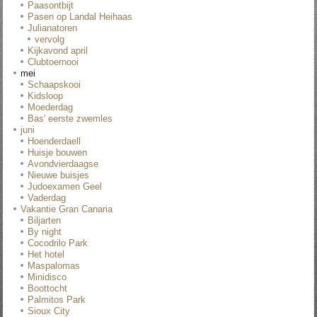
Paasontbijt
Pasen op Landal Heihaas
Julianatoren
vervolg
Kijkavond april
Clubtoernooi
mei
Schaapskooi
Kidsloop
Moederdag
Bas' eerste zwemles
juni
Hoenderdaell
Huisje bouwen
Avondvierdaagse
Nieuwe buisjes
Judoexamen Geel
Vaderdag
Vakantie Gran Canaria
Biljarten
By night
Cocodrilo Park
Het hotel
Maspalomas
Minidisco
Boottocht
Palmitos Park
Sioux City