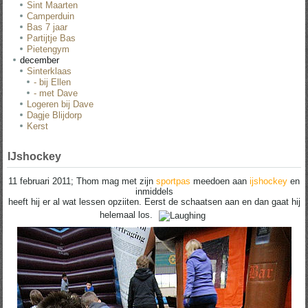
Sint Maarten
Camperduin
Bas 7 jaar
Partijtje Bas
Pietengym
december
Sinterklaas
- bij Ellen
- met Dave
Logeren bij Dave
Dagje Blijdorp
Kerst
IJshockey
11 februari 2011; Thom mag met zijn
sportpas
meedoen aan
ijshockey
en
inmiddels
heeft hij er al wat lessen opziiten. Eerst de schaatsen aan en dan gaat hij
helemaal los.