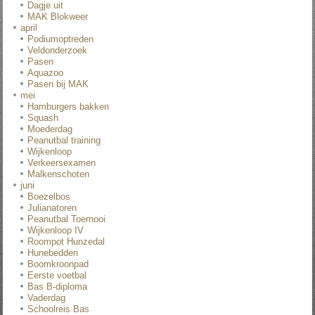
Dagje uit
MAK Blokweer
april
Podiumoptreden
Veldonderzoek
Pasen
Aquazoo
Pasen bij MAK
mei
Hamburgers bakken
Squash
Moederdag
Peanutbal training
Wijkenloop
Verkeersexamen
Malkenschoten
juni
Boezelbos
Julianatoren
Peanutbal Toernooi
Wijkenloop IV
Roompot Hunzedal
Hunebedden
Boomkroonpad
Eerste voetbal
Bas B-diploma
Vaderdag
Schoolreis Bas