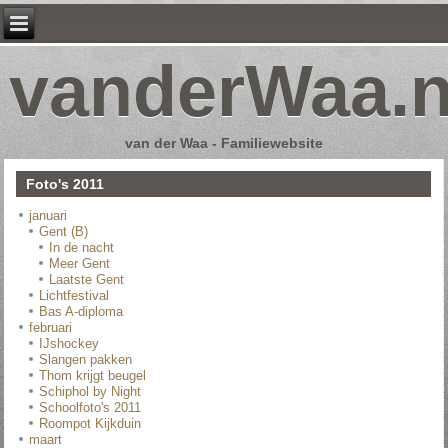
vanderWaa.n
van der Waa - Familiewebsite
Foto's 2011
januari
Gent (B)
In de nacht
Meer Gent
Laatste Gent
Lichtfestival
Bas A-diploma
februari
IJshockey
Slangen pakken
Thom krijgt beugel
Schiphol by Night
Schoolfoto's 2011
Roompot Kijkduin
maart