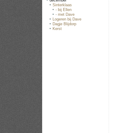
december
Sinterklaas
- bij Ellen
- met Dave
Logeren bij Dave
Dagje Blijdorp
Kerst