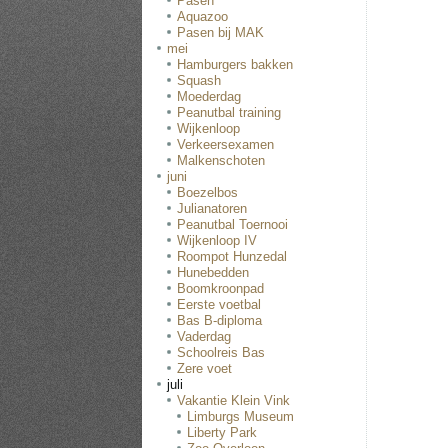
Pasen
Aquazoo
Pasen bij MAK
mei
Hamburgers bakken
Squash
Moederdag
Peanutbal training
Wijkenloop
Verkeersexamen
Malkenschoten
juni
Boezelbos
Julianatoren
Peanutbal Toernooi
Wijkenloop IV
Roompot Hunzedal
Hunebedden
Boomkroonpad
Eerste voetbal
Bas B-diploma
Vaderdag
Schoolreis Bas
Zere voet
juli
Vakantie Klein Vink
Limburgs Museum
Liberty Park