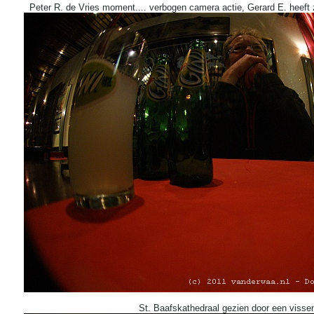
Peter R. de Vries moment.... verbogen camera actie, Gerard E. heeft z
St. Baafskathedraal gezien door een visse