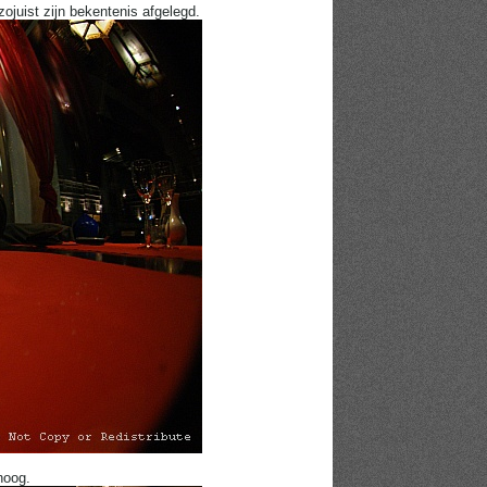
ojuist zijn bekentenis afgelegd.
noog.