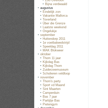
Zoo Overloon
Bijna verdwaald
augustus
Eindelijk zon
Vakantie Mallorca
Toverland
Über die Grenze
Laatste weekend
Ongelukje
september
Huttendorp 2011
1e voetbalwedstrijd
Speeldag 2011
MAK Blokweer
oktober
Thom 11 jaar
Kijkdag Bas
Kijkdag Thom
Zuiderzeemuseum
Scholieren veldloop
november
Thom's party
Sport vd Maand
Sint Maarten
Camperduin
Bas 7 jaar
Partijtje Bas
Pietengym