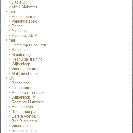
Dagje uit
MAK Blokweer
april
Podiumoptreden
Veldonderzoek
Pasen
Aquazoo
Pasen bij MAK
mei
Hamburgers bakken
Squash
Moederdag
Peanutbal training
Wijkenloop
Verkeersexamen
Malkenschoten
juni
Boezelbos
Julianatoren
Peanutbal Toernooi
Wijkenloop IV
Roompot Hunzedal
Hunebedden
Boomkroonpad
Eerste voetbal
Bas B-diploma
Vaderdag
Schoolreis Bas