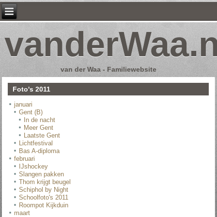
vanderWaa.n
van der Waa - Familiewebsite
Foto's 2011
januari
Gent (B)
In de nacht
Meer Gent
Laatste Gent
Lichtfestival
Bas A-diploma
februari
IJshockey
Slangen pakken
Thom krijgt beugel
Schiphol by Night
Schoolfoto's 2011
Roompot Kijkduin
maart