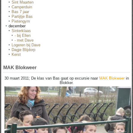
Sint Maarten
Camperduin
Bas 7 jaar
Partijtje Bas
Pietengym
december
Sinterklaas
- bij Ellen
- met Dave
Logeren bij Dave
Dagje Blijdorp
Kerst
MAK Blokweer
30 maart 2011; De klas van Bas gaat op excursie naar
MAK Blokweer
in
Blokker.