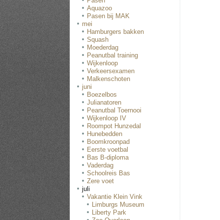
Pasen
Aquazoo
Pasen bij MAK
mei
Hamburgers bakken
Squash
Moederdag
Peanutbal training
Wijkenloop
Verkeersexamen
Malkenschoten
juni
Boezelbos
Julianatoren
Peanutbal Toernooi
Wijkenloop IV
Roompot Hunzedal
Hunebedden
Boomkroonpad
Eerste voetbal
Bas B-diploma
Vaderdag
Schoolreis Bas
Zere voet
juli
Vakantie Klein Vink
Limburgs Museum
Liberty Park