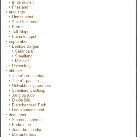
In de duinen
Friesland
augustus
Linnaeushof
Sint Oedenrode
Kermis
Tall Ships
Bovenkarspel
september
Beekse Bergen
Safaripark
Speelland
Minigolf
Unihockey
oktober
Thom's verjaardag
Thom's partijtje
Ontwikkelingstoernooi
Scholierenveldloop
Jarig op judo
Dikkie Dik
Blanckendaell Park
Lampionnenavond
december
Sinterklaasavond
Badminton
Judo, bruine slip
Midwinterfeest