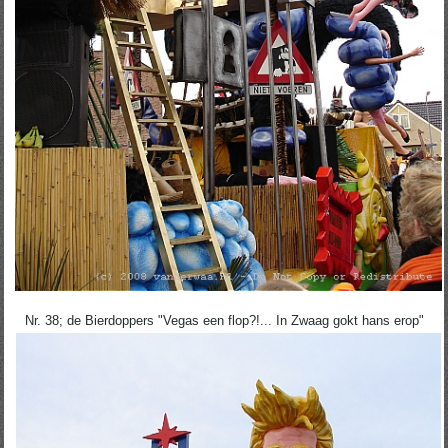
Nr. 38; de Bierdoppers "Vegas een flop?!... In Zwaag gokt hans erop"