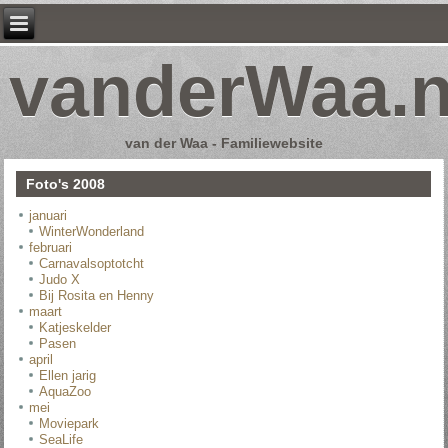
vanderWaa.n
van der Waa - Familiewebsite
Foto's 2008
januari
WinterWonderland
februari
Carnavalsoptotcht
Judo X
Bij Rosita en Henny
maart
Katjeskelder
Pasen
april
Ellen jarig
AquaZoo
mei
Moviepark
SeaLife