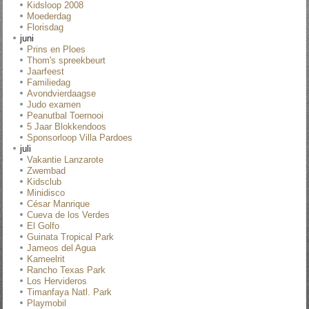
Kidsloop 2008
Moederdag
Florisdag
juni
Prins en Ploes
Thom's spreekbeurt
Jaarfeest
Familiedag
Avondvierdaagse
Judo examen
Peanutbal Toernooi
5 Jaar Blokkendoos
Sponsorloop Villa Pardoes
juli
Vakantie Lanzarote
Zwembad
Kidsclub
Minidisco
César Manrique
Cueva de los Verdes
El Golfo
Guinata Tropical Park
Jameos del Agua
Kameelrit
Rancho Texas Park
Los Hervideros
Timanfaya Natl. Park
Playmobil