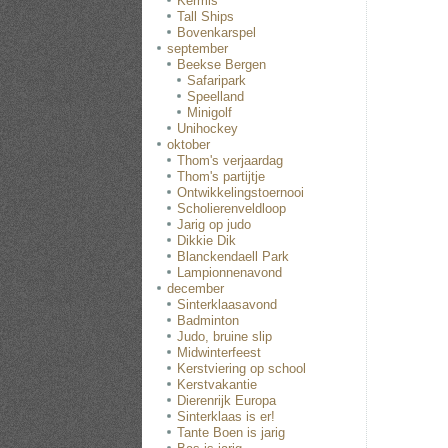
Kermis
Tall Ships
Bovenkarspel
september
Beekse Bergen
Safaripark
Speelland
Minigolf
Unihockey
oktober
Thom's verjaardag
Thom's partijtje
Ontwikkelingstoernooi
Scholierenveldloop
Jarig op judo
Dikkie Dik
Blanckendaell Park
Lampionnenavond
december
Sinterklaasavond
Badminton
Judo, bruine slip
Midwinterfeest
Kerstviering op school
Kerstvakantie
Dierenrijk Europa
Sinterklaas is er!
Tante Boen is jarig