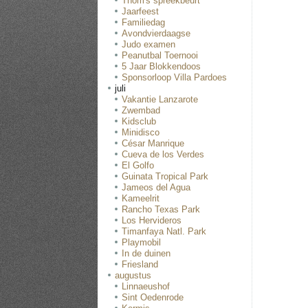
Thom's spreekbeurt
Jaarfeest
Familiedag
Avondvierdaagse
Judo examen
Peanutbal Toernooi
5 Jaar Blokkendoos
Sponsorloop Villa Pardoes
juli
Vakantie Lanzarote
Zwembad
Kidsclub
Minidisco
César Manrique
Cueva de los Verdes
El Golfo
Guinata Tropical Park
Jameos del Agua
Kameelrit
Rancho Texas Park
Los Hervideros
Timanfaya Natl. Park
Playmobil
In de duinen
Friesland
augustus
Linnaeushof
Sint Oedenrode