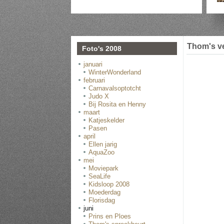
Thom's v
Foto's 2008
januari
WinterWonderland
februari
Carnavalsoptotcht
Judo X
Bij Rosita en Henny
maart
Katjeskelder
Pasen
april
Ellen jarig
AquaZoo
mei
Moviepark
SeaLife
Kidsloop 2008
Moederdag
Florisdag
juni
Prins en Ploes