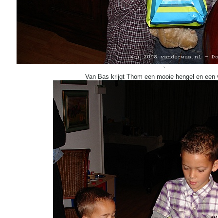
`
Van Bas krijgt Thom een mooie hengel en een v