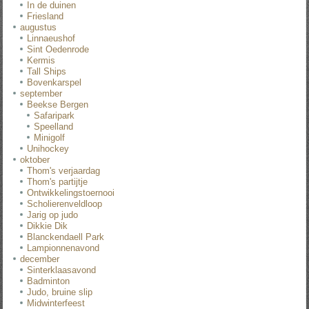
In de duinen
Friesland
augustus
Linnaeushof
Sint Oedenrode
Kermis
Tall Ships
Bovenkarspel
september
Beekse Bergen
Safaripark
Speelland
Minigolf
Unihockey
oktober
Thom's verjaardag
Thom's partijtje
Ontwikkelingstoernooi
Scholierenveldloop
Jarig op judo
Dikkie Dik
Blanckendaell Park
Lampionnenavond
december
Sinterklaasavond
Badminton
Judo, bruine slip
Midwinterfeest