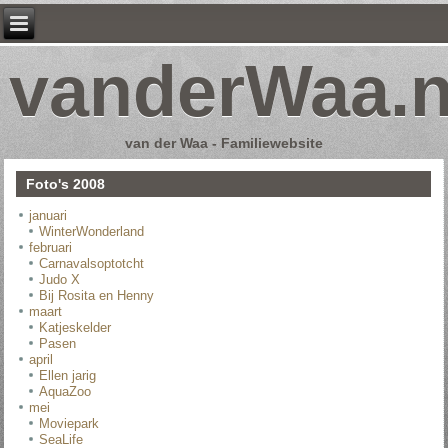
vanderWaa.n
van der Waa - Familiewebsite
Foto's 2008
januari
WinterWonderland
februari
Carnavalsoptotcht
Judo X
Bij Rosita en Henny
maart
Katjeskelder
Pasen
april
Ellen jarig
AquaZoo
mei
Moviepark
SeaLife