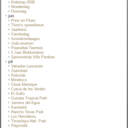
Kidsloop 2008
Moederdag
Florisdag
juni
Prins en Ploes
Thom's spreekbeurt
Jaarfeest
Familiedag
Avondvierdaagse
Judo examen
Peanutbal Toernooi
5 Jaar Blokkendoos
Sponsorloop Villa Pardoes
juli
Vakantie Lanzarote
Zwembad
Kidsclub
Minidisco
César Manrique
Cueva de los Verdes
El Golfo
Guinata Tropical Park
Jameos del Agua
Kameelrit
Rancho Texas Park
Los Hervideros
Timanfaya Natl. Park
Playmobil