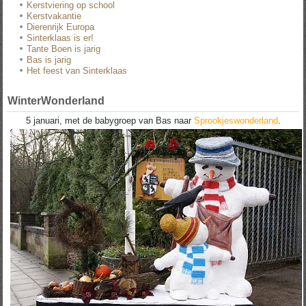
Kerstviering op school
Kerstvakantie
Dierenrijk Europa
Sinterklaas is er!
Tante Boen is jarig
Bas is jarig
Het feest van Sinterklaas
WinterWonderland
5 januari, met de babygroep van Bas naar
Sprookjeswonderland
.