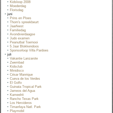
Kidsloop 2008
Moederdag
Florisdag
juni
Prins en Ploes
Thom's spreekbeurt
Jaarfeest
Familiedag
Avondvierdaagse
Judo examen
Peanutbal Toernooi
5 Jaar Blokkendoos
Sponsorloop Villa Pardoes
juli
Vakantie Lanzarote
Zwembad
Kidsclub
Minidisco
César Manrique
Cueva de los Verdes
El Golfo
Guinata Tropical Park
Jameos del Agua
Kameelrit
Rancho Texas Park
Los Hervideros
Timanfaya Natl. Park
Playmobil