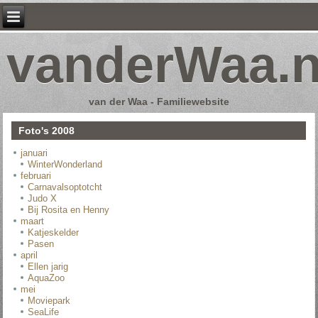
vanderWaa.n
van der Waa - Familiewebsite
Foto's 2008
januari
WinterWonderland
februari
Carnavalsoptotcht
Judo X
Bij Rosita en Henny
maart
Katjeskelder
Pasen
april
Ellen jarig
AquaZoo
mei
Moviepark
SeaLife