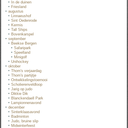
In de duinen
Friesland
augustus
Linnaeushof
Sint Oedenrode
Kermis
Tall Ships
Bovenkarspel
september
Beekse Bergen
Safaripark
Speelland
Minigolf
Unihockey
oktober
Thom's verjaardag
Thom's partijtje
Ontwikkelingstoernooi
Scholierenveldloop
Jarig op judo
Dikkie Dik
Blanckendaell Park
Lampionnenavond
december
Sinterklaasavond
Badminton
Judo, bruine slip
Midwinterfeest