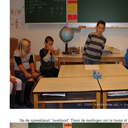
Na de spreekbeurt "overhoort" Thom de leerlingen om te horen of