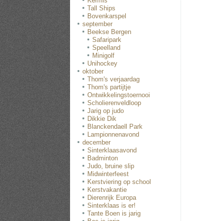
Kermis
Tall Ships
Bovenkarspel
september
Beekse Bergen
Safaripark
Speelland
Minigolf
Unihockey
oktober
Thom's verjaardag
Thom's partijtje
Ontwikkelingstoernooi
Scholierenveldloop
Jarig op judo
Dikkie Dik
Blanckendaell Park
Lampionnenavond
december
Sinterklaasavond
Badminton
Judo, bruine slip
Midwinterfeest
Kerstviering op school
Kerstvakantie
Dierenrijk Europa
Sinterklaas is er!
Tante Boen is jarig