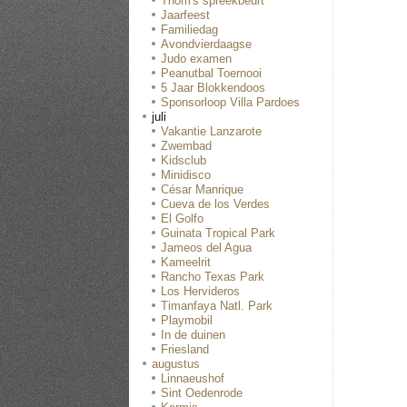
Thom's spreekbeurt
Jaarfeest
Familiedag
Avondvierdaagse
Judo examen
Peanutbal Toernooi
5 Jaar Blokkendoos
Sponsorloop Villa Pardoes
juli
Vakantie Lanzarote
Zwembad
Kidsclub
Minidisco
César Manrique
Cueva de los Verdes
El Golfo
Guinata Tropical Park
Jameos del Agua
Kameelrit
Rancho Texas Park
Los Hervideros
Timanfaya Natl. Park
Playmobil
In de duinen
Friesland
augustus
Linnaeushof
Sint Oedenrode