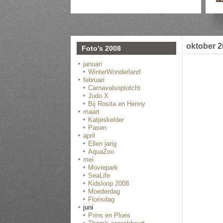
oktober 
Foto's 2008
januari
WinterWonderland
februari
Carnavalsoptotcht
Judo X
Bij Rosita en Henny
maart
Katjeskelder
Pasen
april
Ellen jarig
AquaZoo
mei
Moviepark
SeaLife
Kidsloop 2008
Moederdag
Florisdag
juni
Prins en Ploes